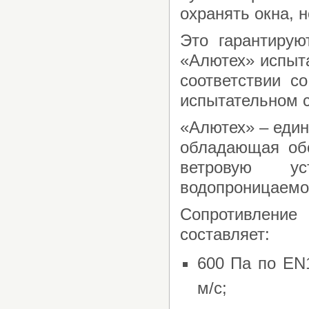
охранять окна, н
Это гарантирую
«Алютех» испыта
соответствии с
испытательном с
«Алютех» – един
обладающая об
ветровую уст
водопроницаемос
Сопротивлени
составляет:
600 Па по EN1
м/с;