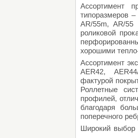
Ассортимент п
типоразмеров – 
AR/55m, AR/55 
роликовой прок
перфорированны
хорошими тепло-
Ассортимент эк
AER42, AER44
фактурой покрыт
Роллетные сис
профилей, отли
благодаря бол
поперечного реб
Широкий выбор 