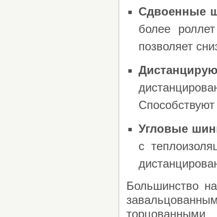
Сдвоенные 
более роллет
позволяет сни
Дистанци
дистанциров
Способствуют 
Угловые ши
с теплоизоля
дистанцирован
Большинство н
завальцованны
торцованными