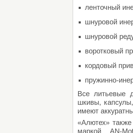
ленточный ине
шнуровой инер
шнуровой реду
воротковый при
кордовый приво
пружинно-инер
Все литьевые д
шкивы, капсулы
имеют аккуратны
«Алютех» также
маркой AN-Mot