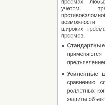
проемах любы
учетом тр
противовзлом
возможности
широких проема
проемов.
Стандартны
применяются 
предъявлением
Усиленные 
сравнению с
роллетных ко
защиты объек