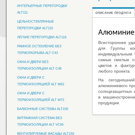
ИНТЕРЬЕРНЫЕ ПЕРЕГОРОДКИ
ALT111
ОПИСАНИЕ ПРОДУКТА
ЦЕЛЬНОСТЕКЛЯННЫЕ
ПЕРЕГОРОДКИ ALT115
Алюминиев
ЛЕГКИЕ ПЕРЕГОРОДКИ ALT118
Всестороннее удо
РАМНОЕ ОСТЕКЛЕНИЕ БЕЗ
для Группы ко
ТЕРМОРАЗРЫВА ALT C43
индивидуальным 
самые смелые пр
ОКНА И ДВЕРИ БЕЗ
цветов и фактур
ТЕРМОИЗОЛЯЦИИ ALT C48
любого проекта.
ОКНА И ДВЕРИ С
На сегодняшни
ТЕРМОИЗОЛЯЦИЕЙ ALT W62
алюминиевого про
солнцезащитных 
ОКНА И ДВЕРИ С
в машиностроении
ТЕРМОИЗОЛЯЦИЕЙ ALT W72
продукции.
БАЛКОННЫЕ СИСТЕМЫ ALT100
ВИТРАЖНАЯ СИСТЕМА БЕЗ
ТЕРМОИЗОЛЯЦИИ ALT VC65
ВЕНТИЛИРУЕМЫЕ ФАСАДЫ ALT150