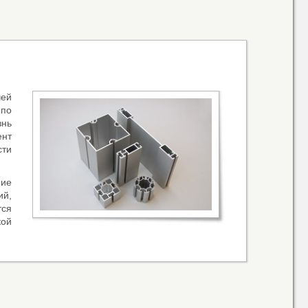
чей
по
знь
ент
сти
ие
ий,
тся
кой